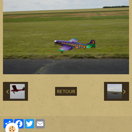
Divers
Liens
Contact
RETOUR
Partager
Facebook
Twitter
Email