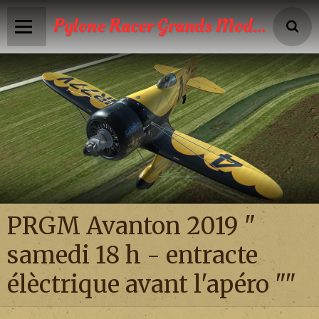
Pylone Racer Grands Modèles
Accueil
Infos
Calendrier
Reportages photos
News
PRGM Avanton 2019 "
Vidéos
samedi 18 h - entracte
Boutique
élèctrique avant l'apéro ""
Galeries photos