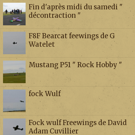
Fin d'après midi du samedi "
Divers
décontraction "
Liens
F8F Bearcat feewings de G
Contact
Watelet
Mustang P51 " Rock Hobby "
fock Wulf
Fock wulf Freewings de David
Adam Cuvillier