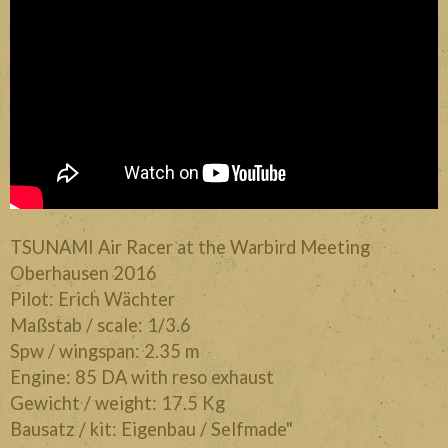
Divers
Liens
Contact
TSUNAMI Air Racer at the Warbird Meeting
Oberhausen 2016
Pilot: Erich Wächter
Maßstab / scale: 1/3.6
Spw / wingspan: 2.35 m
Engine: 85 DA with reso exhaust
Gewicht / weight: 17.5 Kg
Bausatz / kit: Eigenbau / Selfmade"