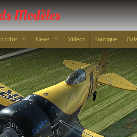
nds Modèles
 photos
News
Vidéos
Boutique
Gal