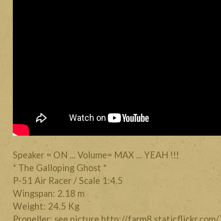
Speaker = ON ... Volume= MAX ... YEAH !!!
* The Galloping Ghost *
P-51 Air Racer / Scale 1:4.5
Wingspan: 2.18 m
Weight: 24.5 Kg
Propeller: see picture http://farm8.staticflickr.