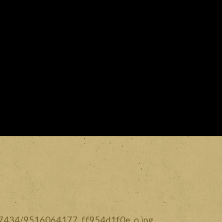
com/7434/9516064177_ff954d1f0e_o.jpg