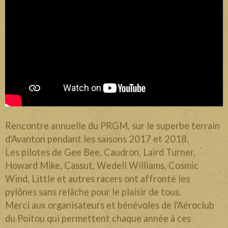
Divers
Liens
Contact
Rencontre annuelle du PRGM, sur le superbe terrain
d'Avanton pendant les saisons 2017 et 2018.
Les pilotes de Gee Bee, Caudron, Laird Turner,
Howard Mike, Cassut, Wedell Williams, Cosmic
Wind, Little et autres racers ont affronté les
pylônes sans relâche pour le plaisir de tous.
Merci aux organisateurs et bénévoles de l'Aéroclub
du Poitou qui permettent chaque année à ces