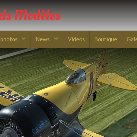
nds Modèles
 photos
News
Vidéos
Boutique
Gal