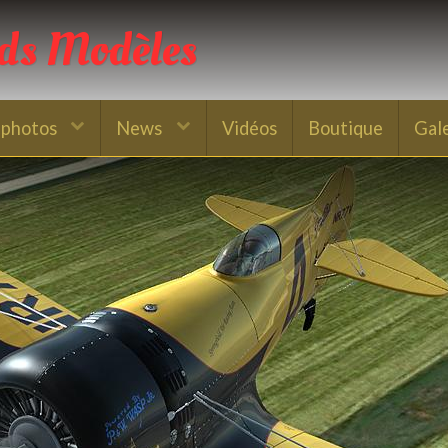
nds Modèles
 photos
News
Vidéos
Boutique
Gal