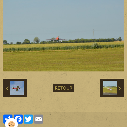
Divers
Liens
Contact
RETOUR
Partager
Facebook
Twitter
Email