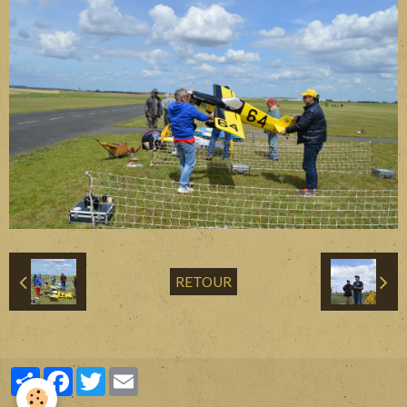
Divers
Liens
Contact
RETOUR
Partager
Facebook
Twitter
Email