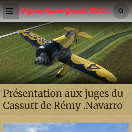
Pylone Racer Grands Modèles
Accueil
Infos
Calendrier
Reportages photos
News
Présentation aux juges du
Vidéos
Cassutt de Rémy .Navarro
Boutique
Galeries photos