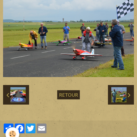
Divers
Liens
Contact
RETOUR
Partager
Facebook
Twitter
Email