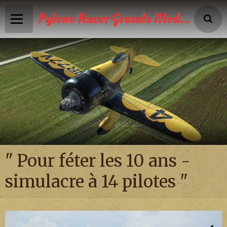
Pylone Racer Grands Modèles
Accueil
Infos
Calendrier
Reportages photos
News
" Pour féter les 10 ans -
Vidéos
simulacre à 14 pilotes "
Boutique
Galeries photos