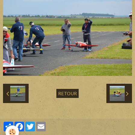
Divers
Liens
Contact
RETOUR
Partager
Facebook
Twitter
Email