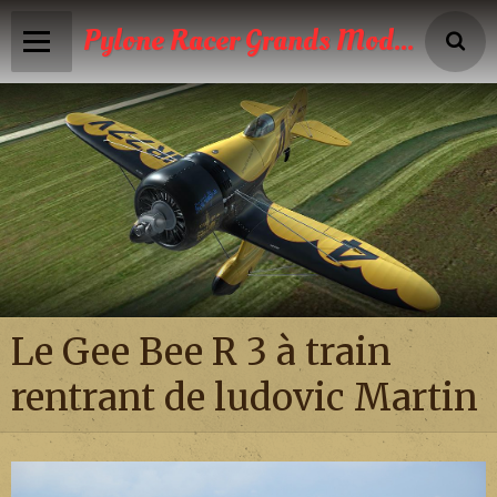
Pylone Racer Grands Modèles
Accueil
Infos
Calendrier
Reportages photos
News
Le Gee Bee R 3 à train
Vidéos
rentrant de ludovic Martin
Boutique
Galeries photos