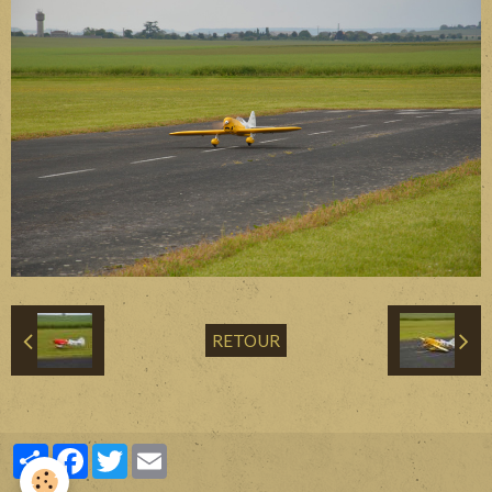
Divers
Liens
Contact
RETOUR
Partager
Facebook
Twitter
Email