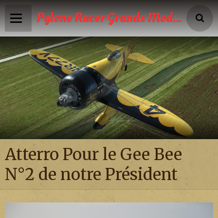
Pylone Racer Grands Modèles
Accueil
Infos
Calendrier
Reportages photos
News
Atterro Pour le Gee Bee
Vidéos
N°2 de notre Président
Boutique
Galeries photos