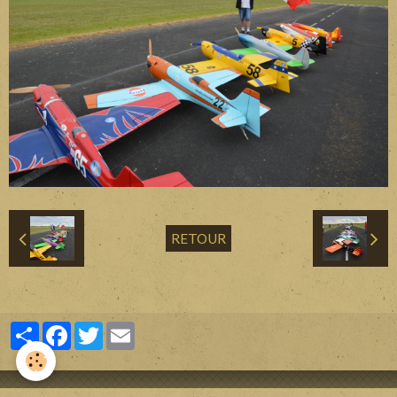
Divers
Liens
Contact
RETOUR
Partager
Facebook
Twitter
Email