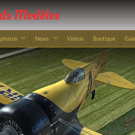
nds Modèles
 photos
News
Vidéos
Boutique
Gal