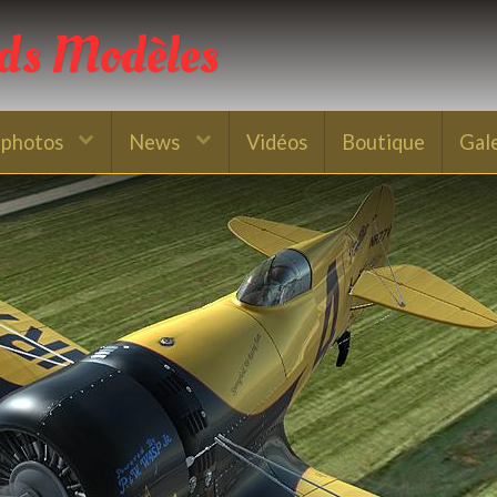
nds Modèles
 photos
News
Vidéos
Boutique
Gal