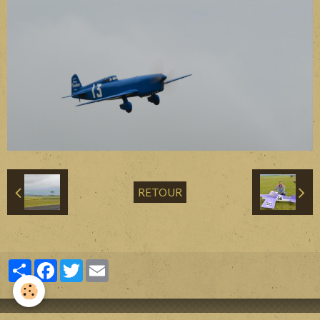
Divers
Liens
Contact
RETOUR
Partager
Facebook
Twitter
Email