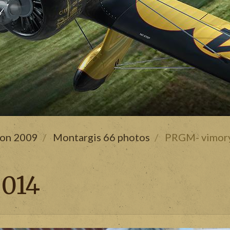
son 2009
Montargis 66 photos
PRGM- vimory
014