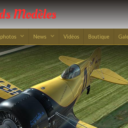
nds Modèles
 photos
News
Vidéos
Boutique
Gal