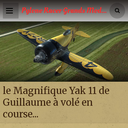
Pylone Racer Grands Modèles
Accueil
Infos
Calendrier
Reportages photos
News
le Magnifique Yak 11 de
Vidéos
Guillaume à volé en
Boutique
course...
Galeries photos