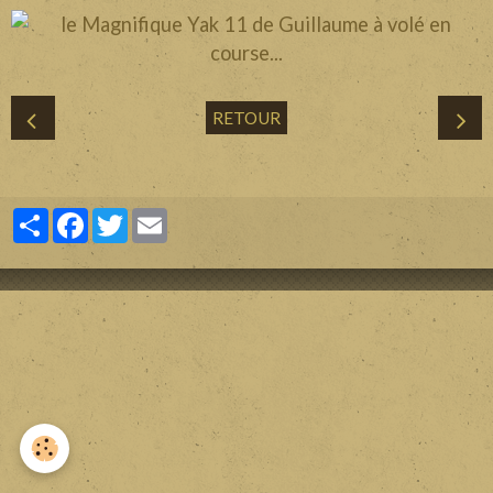
Divers
Liens
RETOUR
Contact
Partager
Facebook
Twitter
Email