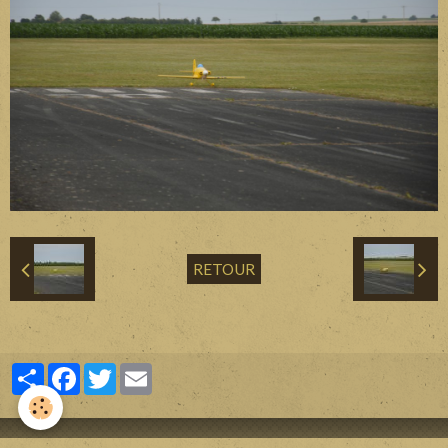
Divers
Liens
Contact
RETOUR
Partager
Facebook
Twitter
Email