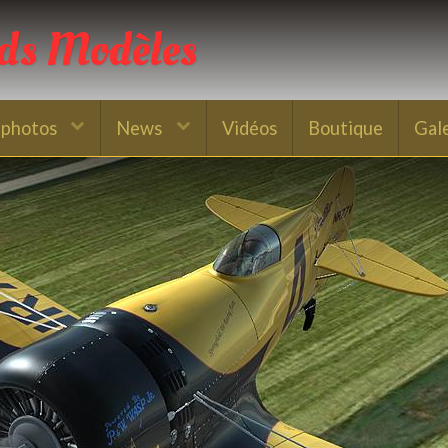
nds Modèles
 photos
News
Vidéos
Boutique
Gal