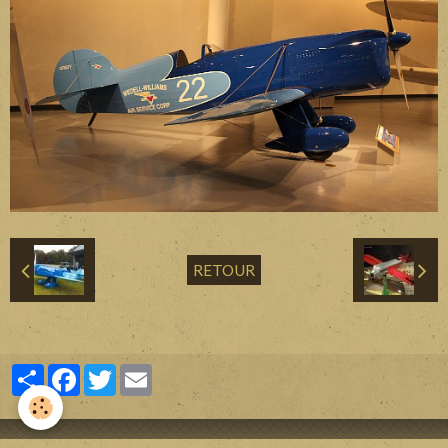
Divers
Liens
Contact
RETOUR
Partager
Facebook
Twitter
Email