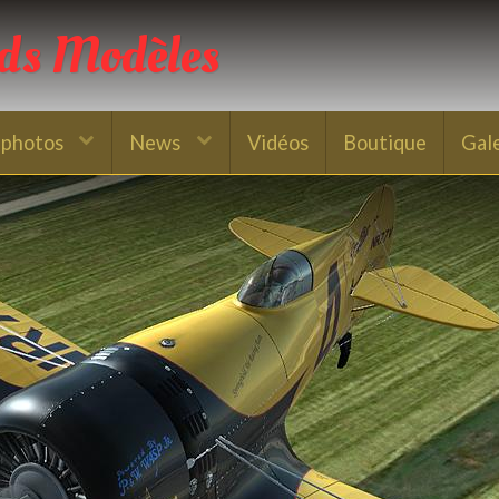
nds Modèles
 photos
News
Vidéos
Boutique
Gal