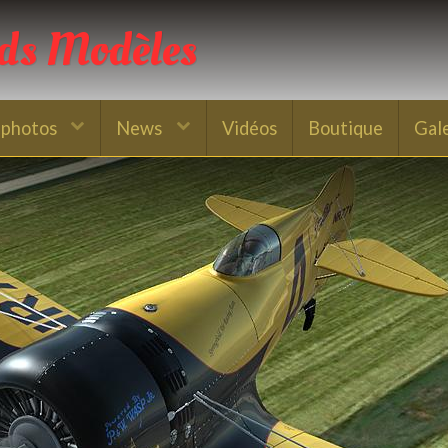
nds Modèles
 photos
News
Vidéos
Boutique
Gal